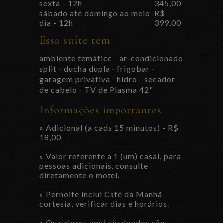
sexta - 12h
345,00
sábado até domingo ao meio-
R$
dia - 12h
399,00
Essa suíte tem:
ambiente temático
ar-condicionado
-
split
ducha dupla
frigobar
-
-
-
garagem privativa
hidro
secador
-
-
de cabelo
TV de Plasma 42"
-
Informações importantes
» Adicional (a cada 15 minutos) - R$
18,00
» Valor referente a 1 (um) casal, para
pessoas adicionais, consulte
diretamente o motel.
» Pernoite inclui Café da Manhã
cortesia, verificar dias e horários.
» Os valores aqui divulgados são